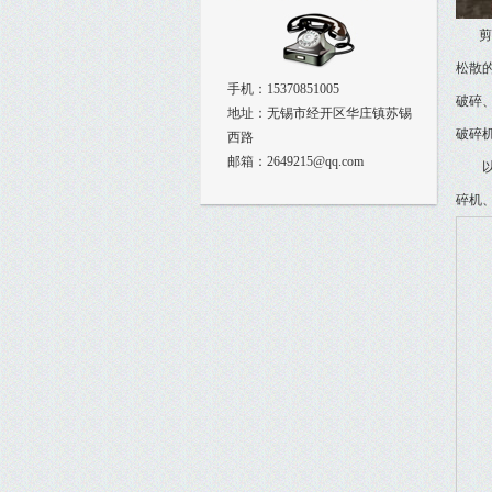
剪切
松散
手机：15370851005
破碎
地址：无锡市经开区华庄镇苏锡
破碎
西路
邮箱：2649215@qq.com
以上
碎机