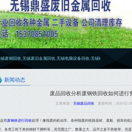
,无锡废旧金属回收,无锡电脑设备回收,无锡稀有金属回收,无锡废钢回收,厂
新闻动态
废品回收分析废钢铁回收如何进行
文章来源：
无锡废品回收
更新时间：2020-02-18 1
这些
废钢铁进行回收
处理！像报废的机动车、各种报废的铁路器材、废船、损坏的机
材、各类工程下来的钢材下脚料等，其范围之广、数量之大、品平之多不胜枚举。但是