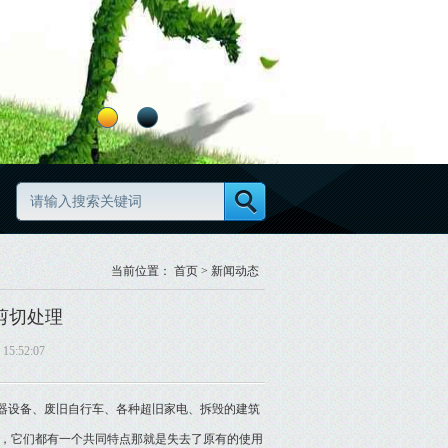
房拆迁,仓库积压物资回收,金属材料,计算机及配件,通信设备,化工产品（不含
当前位置：
首页
>
新闻动态
剪切处理
5:52:07
器设备、废旧自行车、各种超旧家电、拆毁的建筑
，它们都有一个共同特点那就是失去了原有的使用