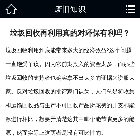


废旧知识
网站首页

关于我们
垃圾回收再利用真的对环保有利吗？
回收项目
垃圾回收利用到底能带来多大的经济效益?这个问题
新闻动态
一直饱受争议。因为它前期投入的资金太多，而那些
回收范围
垃圾回收的支持者也确实拿不出太多的证据来说服大
服务项目
家。反对垃圾回收的批评家们认为，人们总是将收集
废旧知识
和运输回收品与生产不可回收产品所花费的开支和能
源进行相比，想要弄清楚这其中哪个能节省更多的能
在线留言
源，然而实际上这两者是没有可比性的。
联系我们